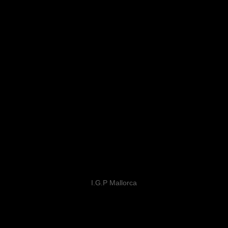
Macià Batle Margalida Llompart Rosado
I.G.P Mallorca
VER DETALLE