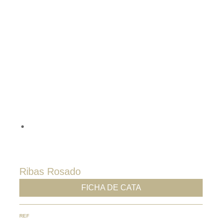
DISTRIBUCIONES
CONTACTO
I.G.P Mallorca
Ribas Rosado
FICHA DE CATA
REF
020002