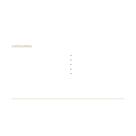
CATEGORÍAS
I.G.P Mallorca
Bodegas Ribas
Rosado
Mantonegro
,
Callet
Joven
Compartir:
Productos relacionados