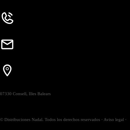
Contacto
971 622 695
comercial@distribuidoranadal.com
Carrer de les Germanies 1,
07330 Consell, Illes Balears
© Distribuciones Nadal. Todos los derechos reservados · Aviso legal ·
P