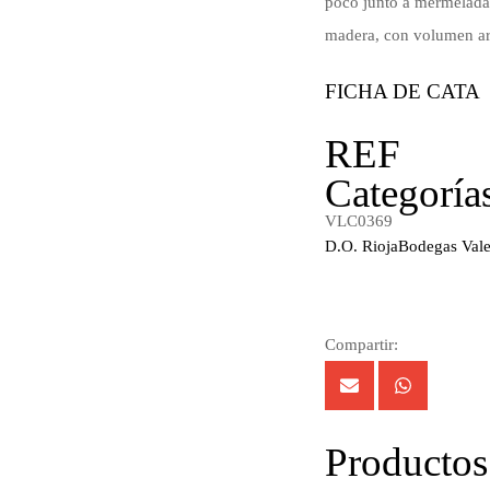
poco junto a mermelada d
madera, con volumen aro
FICHA DE CATA
REF
Categoría
VLC0369
D.O. Rioja
Bodegas Vale
Compartir:
Productos