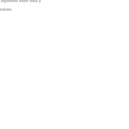
quilibrio entre fruta y
stente.