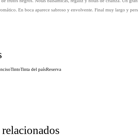
e frutos negros. Notas balsámicas, regaliz y notas de crianza. Un gran e
mático. En boca aparece sabroso y envolvente. Final muy largo y persi
s
nciso
Tinto
Tinta del país
Reserva
 relacionados