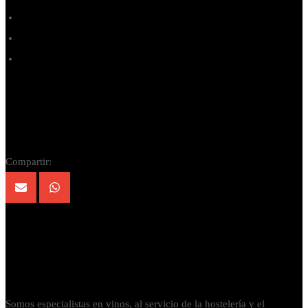
Tinto
Garnacha Tinta
Reserva
Compartir:
Productos relacionados
Contacta con nosotros
Somos especialistas en vinos, al servicio de la hostelería y el